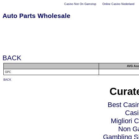
Casino Not On Gamstop
Online Casino Nederland
Auto Parts Wholesale
BACK
AVG Acc
GPC
BACK
Curat
Best Casi
Cas
Migliori 
Non G
Gambling S