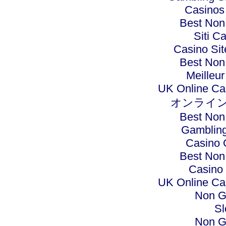
Casinos
Best Non
Siti C
Casino Si
Best Non
Meilleu
UK Online Ca
オンライン
Best Non
Gamblin
Casino 
Best Non
Casino 
UK Online Ca
Non G
Sl
Non G