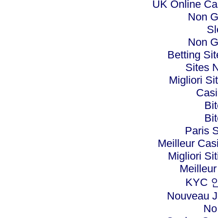
UK Online Ca
Non G
Sl
Non G
Betting S
Sites 
Migliori S
Cas
Bi
Bi
Paris S
Meilleur Cas
Migliori Si
Meilleu
KYC
Nouveau J
No