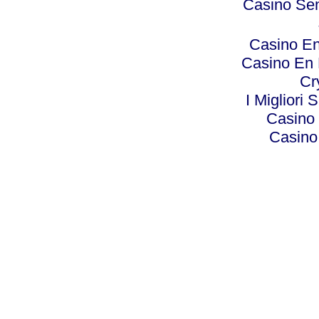
Casino Sen
Casino En
Casino En 
Cr
I Migliori 
Casino 
Casino