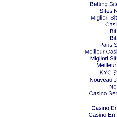
Betting S
Sites 
Migliori S
Cas
Bi
Bi
Paris S
Meilleur Cas
Migliori Si
Meilleu
KYC
Nouveau J
No
Casino Sen
Casino En
Casino En 