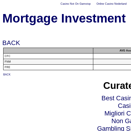
Casino Not On Gamstop
Online Casino Nederland
Mortgage Investment
BACK
AVG Acc
CFC
FNM
FRE
BACK
Curat
Best Casi
Cas
Migliori 
Non G
Gambling S