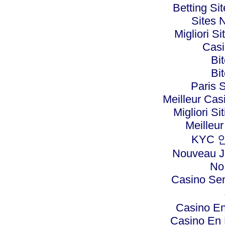
Betting S
Sites 
Migliori S
Cas
Bi
Bi
Paris S
Meilleur Cas
Migliori Si
Meilleu
KYC
Nouveau J
No
Casino Sen
Casino En
Casino En 