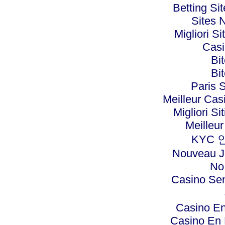
Betting S
Sites 
Migliori S
Cas
Bi
Bi
Paris S
Meilleur Cas
Migliori Si
Meilleu
KYC
Nouveau J
No
Casino Sen
Casino En
Casino En 