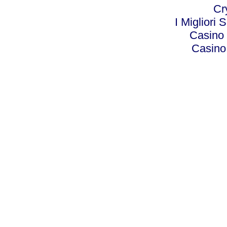
Cr
I Migliori 
Casino 
Casino